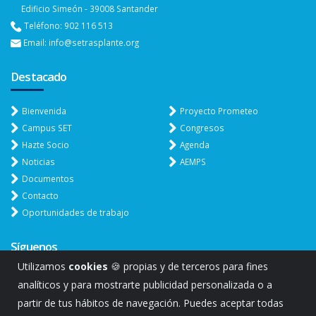
Edificio Simeón - 39008 Santander
Teléfono: 902 116 513
Email: info@setrasplante.org
Destacado
Bienvenida
Proyecto Prometeo
Campus SET
Congresos
Hazte Socio
Agenda
Noticias
AEMPS
Documentos
Contacto
Oportunidades de trabajo
Síguenos
Utilizamos
cookies
🍪 propias y de terceros para fines
analíticos y para mostrarte publicidad personalizada o a
partir de tus hábitos de navegación. Puedes aceptar todas