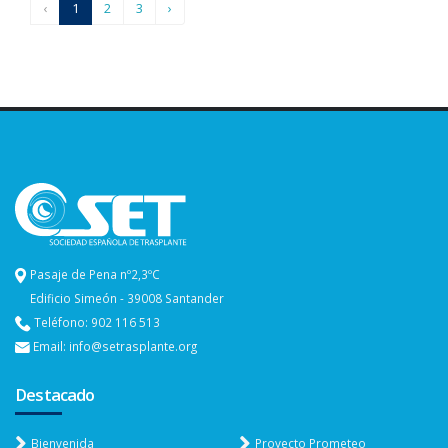
‹
1
2
3
›
Pasaje de Pena nº2,3ºC
Edificio Simeón - 39008 Santander
Teléfono: 902 116 513
Email: info@setrasplante.org
Destacado
Bienvenida
Proyecto Prometeo