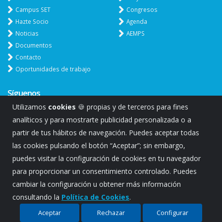
Campus SET
Congresos
Hazte Socio
Agenda
Noticias
AEMPS
Documentos
Contacto
Oportunidades de trabajo
Síguenos
Utilizamos
cookies
🍪 propias y de terceros para fines
analíticos y para mostrarte publicidad personalizada o a
partir de tus hábitos de navegación. Puedes aceptar todas
las cookies pulsando el botón “Aceptar”; sin embargo,
puedes visitar la configuración de cookies en tu navegador
para proporcionar un consentimiento controlado. Puedes
cambiar la configuración u obtener más información
consultando la
Política de Cookies
.
2021 © Propiedad de Sociedad Española de Trasplante-SET.
|
Aviso legal y Política privacidad
|
Configurar cookies
Aceptar
Rechazar
Configurar