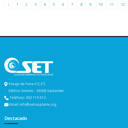
‹
1
2
3
4
5
6
7
8
9
10
11
12
Pasaje de Pena nº2,3ºC
Edificio Simeón - 39008 Santander
Teléfono: 902 116 513
Email: info@setrasplante.org
Destacado