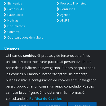
Bienvenida
Proyecto Prometeo
Campus SET
Congresos
Hazte Socio
Agenda
Noticias
AEMPS
Documentos
Contacto
Oportunidades de trabajo
Síguenos
Utilizamos
cookies
🍪 propias y de terceros para fines
analíticos y para mostrarte publicidad personalizada o a
partir de tus hábitos de navegación. Puedes aceptar todas
las cookies pulsando el botón “Aceptar”; sin embargo,
puedes visitar la configuración de cookies en tu navegador
para proporcionar un consentimiento controlado. Puedes
cambiar la configuración u obtener más información
consultando la
Política de Cookies
.
2021 © Propiedad de Sociedad Española de Trasplante-SET.
|
Aviso legal y Política privacidad
|
Configurar cookies