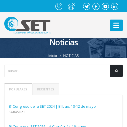
Noticias
Inicio
NOTICIAS
POPULARES
RECIENTES
8º Congreso de la SET 2024 | Bilbao, 10-12 de mayo
14/04/2023
9º Congreso SET 2026 | A Coruña, 14-16 mayo